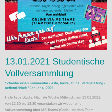
13.01.2021 Studentische
Vollversammlung
Schreibe einen Kommentar
/
asta
,
hasta
,
stupa
,
Veranstaltung
/
oeffentlichkeit
/
Januar 4, 2021
Hallo liebe Studis, Nächste Woche Mittwoch, am 13.01.2021,
von 12:30 bis 13:30 veranstalten wir wieder eine
Vollversammlung über MS Teams (Code, um dem Team