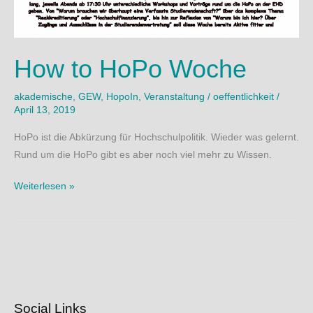
How to HoPo Woche
akademische
,
GEW
,
HopoIn
,
Veranstaltung
/
oeffentlichkeit
/
April 13, 2019
HoPo ist die Abkürzung für Hochschulpolitik. Wieder was gelernt.
Rund um die HoPo gibt es aber noch viel mehr zu Wissen.
How
Weiterlesen »
to
HoPo
Woche
Social Links