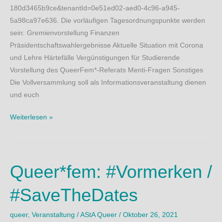
180d3465b9ce&tenantId=0e51ed02-aed0-4c96-a945-
5a98ca97e636. Die vorläufigen Tagesordnungspunkte werden
sein: Gremienvorstellung Finanzen
Präsidentschaftswahlergebnisse Aktuelle Situation mit Corona
und Lehre Härtefälle Vergünstigungen für Studierende
Vorstellung des QueerFem*-Referats Menti-Fragen Sonstiges
Die Vollversammlung soll als Informationsveranstaltung dienen
und euch
Studentische
Weiterlesen »
Vollversammlung
am
26.01.2022
Queer*fem: #Vormerken /
#SaveTheDates
queer
,
Veranstaltung
/
AStA Queer
/
Oktober 26, 2021