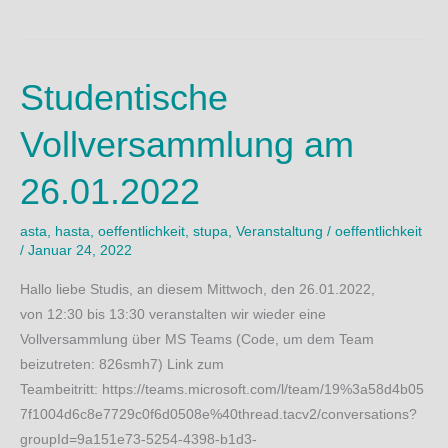
Vollversammlung
am
13.04.2022
Studentische
Vollversammlung am
26.01.2022
asta
,
hasta
,
oeffentlichkeit
,
stupa
,
Veranstaltung
/
oeffentlichkeit
/
Januar 24, 2022
Hallo liebe Studis, an diesem Mittwoch, den 26.01.2022,
von 12:30 bis 13:30 veranstalten wir wieder eine
Vollversammlung über MS Teams (Code, um dem Team
beizutreten: 826smh7) Link zum
Teambeitritt: https://teams.microsoft.com/l/team/19%3a58d4b05
7f1004d6c8e7729c0f6d0508e%40thread.tacv2/conversations?
groupId=9a151e73-5254-4398-b1d3-