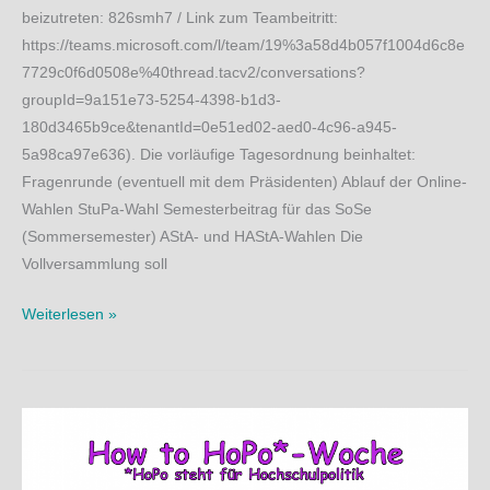
beizutreten: 826smh7 / Link zum Teambeitritt:
https://teams.microsoft.com/l/team/19%3a58d4b057f1004d6c8e
7729c0f6d0508e%40thread.tacv2/conversations?
groupId=9a151e73-5254-4398-b1d3-
180d3465b9ce&tenantId=0e51ed02-aed0-4c96-a945-
5a98ca97e636). Die vorläufige Tagesordnung beinhaltet:
Fragenrunde (eventuell mit dem Präsidenten) Ablauf der Online-
Wahlen StuPa-Wahl Semesterbeitrag für das SoSe
(Sommersemester) AStA- und HAStA-Wahlen Die
Vollversammlung soll
13.01.2021
Weiterlesen »
Studentische
Vollversammlung