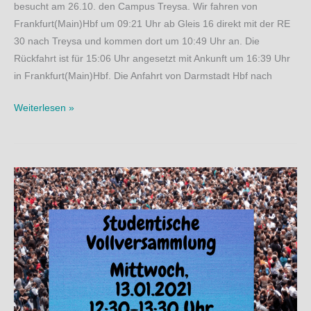
besucht am 26.10. den Campus Treysa. Wir fahren von
Frankfurt(Main)Hbf um 09:21 Uhr ab Gleis 16 direkt mit der RE
30 nach Treysa und kommen dort um 10:49 Uhr an. Die
Rückfahrt ist für 15:06 Uhr angesetzt mit Ankunft um 16:39 Uhr
in Frankfurt(Main)Hbf. Die Anfahrt von Darmstadt Hbf nach
Queer*fem
Weiterlesen »
goes
Treysa