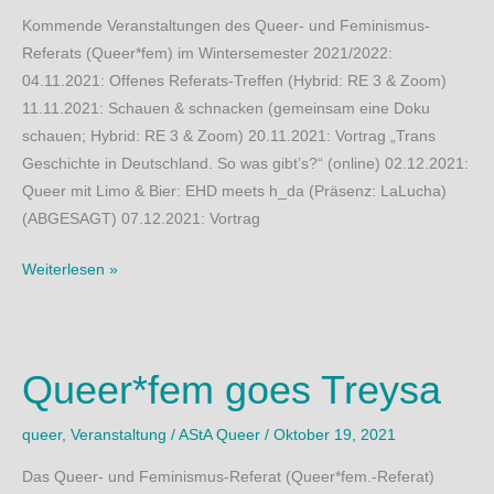
Kommende Veranstaltungen des Queer- und Feminismus-
Referats (Queer*fem) im Wintersemester 2021/2022:
04.11.2021: Offenes Referats-Treffen (Hybrid: RE 3 & Zoom)
11.11.2021: Schauen & schnacken (gemeinsam eine Doku
schauen; Hybrid: RE 3 & Zoom) 20.11.2021: Vortrag „Trans
Geschichte in Deutschland. So was gibt’s?“ (online) 02.12.2021:
Queer mit Limo & Bier: EHD meets h_da (Präsenz: LaLucha)
(ABGESAGT) 07.12.2021: Vortrag
Queer*fem:
Weiterlesen »
#Vormerken
/
#SaveTheDates
Queer*fem goes Treysa
queer
,
Veranstaltung
/
AStA Queer
/
Oktober 19, 2021
Das Queer- und Feminismus-Referat (Queer*fem.-Referat)