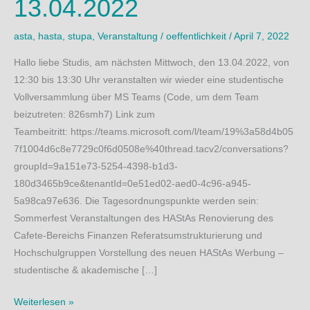
13.04.2022
asta
,
hasta
,
stupa
,
Veranstaltung
/
oeffentlichkeit
/
April 7, 2022
Hallo liebe Studis, am nächsten Mittwoch, den 13.04.2022, von
12:30 bis 13:30 Uhr veranstalten wir wieder eine studentische
Vollversammlung über MS Teams (Code, um dem Team
beizutreten: 826smh7) Link zum
Teambeitritt: https://teams.microsoft.com/l/team/19%3a58d4b05
7f1004d6c8e7729c0f6d0508e%40thread.tacv2/conversations?
groupId=9a151e73-5254-4398-b1d3-
180d3465b9ce&tenantId=0e51ed02-aed0-4c96-a945-
5a98ca97e636. Die Tagesordnungspunkte werden sein:
Sommerfest Veranstaltungen des HAStAs Renovierung des
Cafete-Bereichs Finanzen Referatsumstrukturierung und
Hochschulgruppen Vorstellung des neuen HAStAs Werbung –
studentische & akademische […]
Studentische
Weiterlesen »