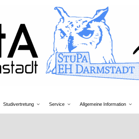
Studivertretung
Service
Allgemeine Information