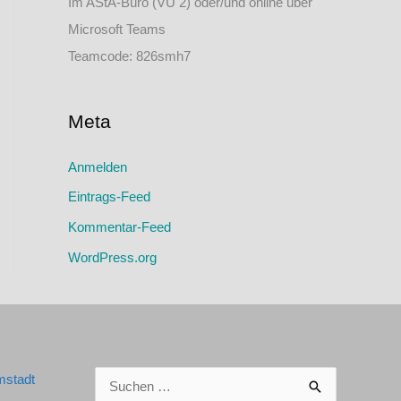
Im AStA-Büro (VU 2) oder/und online über
Microsoft Teams
Teamcode: 826smh7
Meta
Anmelden
Eintrags-Feed
Kommentar-Feed
WordPress.org
Suchen
mstadt