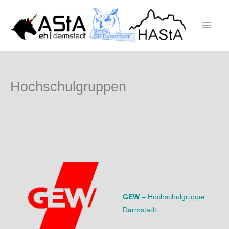
Zum
Inhalt
Haup
springen
Hochschulgruppen
GEW
– Hochschulgruppe
Darmstadt